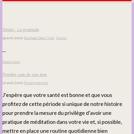
Teisho : La gratitude
19 avril 2020
Raphaël Doko Triet
,
Teisho
...
Read more
Prendre soin de son âme
12 avril 2020
Enseignement
J‘espère que votre santé est bonne et que vous
profitez de cette période si unique de notre histoire
pour prendre la mesure du privilège d’avoir une
pratique de méditation dans votre vie et, si possible,
mettre en place une routine quotidienne bien