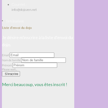
Courriel :
info@dojozen.net
Page Boutique
Liste d'envoi du dojo
Je désire m'inscrire à la liste d'envoi du
dojo.
Email
Nom de famille
Prénom
Please wait...
S'inscrire
Merci beaucoup, vous êtes inscrit !