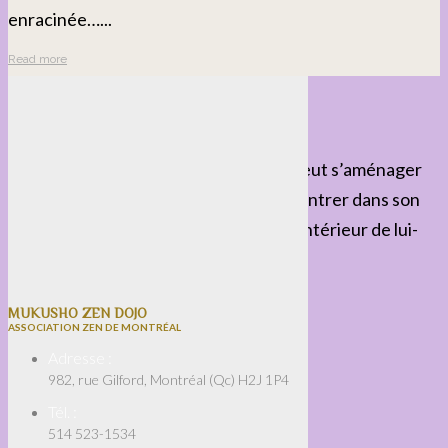
enracinée…...
Read more
Pratiquer chez soi avec les autres
6 avril 2020
Enseignement
Chacun, dans son espace personnel, peut s’aménager
un lieu et un temps pour laisser zazen entrer dans son
quotidien. Le dojo, chacun le porte à l’intérieur de lui-
même....
Read more
MUKUSHO ZEN DOJO
ASSOCIATION ZEN DE MONTRÉAL
Adresse :
982, rue Gilford, Montréal (Qc) H2J 1P4
Tél. :
514 523-1534