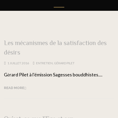
Les mécanismes de la satisfaction des
désirs
1 JUILLET 2016
ENTRETIEN
,
GÉRARD PILET
Gėrard Pilet à l'émission Sagesses bouddhistes....
READ MORE