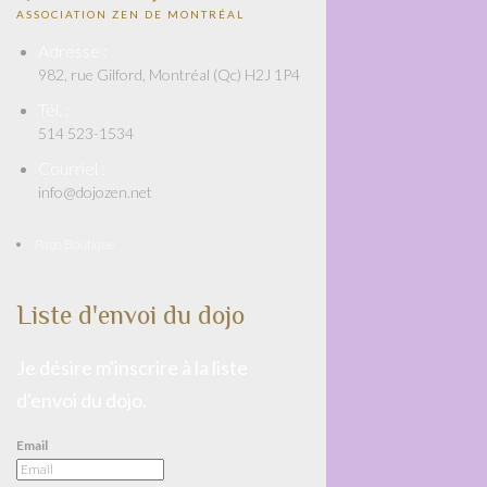
ASSOCIATION ZEN DE MONTRÉAL
Adresse :
982, rue Gilford, Montréal (Qc) H2J 1P4
Tél. :
514 523-1534
Courriel :
info@dojozen.net
Page Boutique
Liste d'envoi du dojo
Je désire m'inscrire à la liste
d'envoi du dojo.
Email