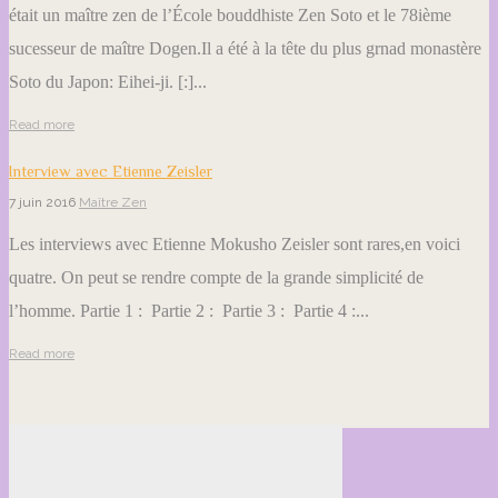
était un maître zen de l’École bouddhiste Zen Soto et le 78ième
sucesseur de maître Dogen.Il a été à la tête du plus grnad monastère
Soto du Japon: Eihei-ji. [:]...
Read more
Interview avec Etienne Zeisler
7 juin 2016
Maître Zen
Les interviews avec Etienne Mokusho Zeisler sont rares,en voici
quatre. On peut se rendre compte de la grande simplicité de
l’homme. Partie 1 : Partie 2 : Partie 3 : Partie 4 :...
Read more