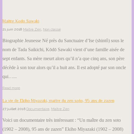
Maître Kodo Sawaki
21 juin 2018
Maître Zen
,
Non classé
Biographie Jeunesse Né près du Sanctuaire d’Ise (shintô) sous le
nom de Tada Saikichi, Kōdō Sawaki vient d’une famille aisée de
sept enfants. Sa mère meurt alors qu’il n’a que cinq ans, son père
décède à son tour alors qu’il a huit ans. Il est adopté par son oncle
qui…...
Read more
La vie de Ekiho Miyazaki, maitre du zen soto, 95 ans de zazen
27 juillet 2016
Documentaire
,
Maître Zen
Voici un documentaire très intéressant : “Un maître du zen soto
(1902 – 2008), 95 ans de zazen” Ekiho Miyazaki (1902 – 2008)