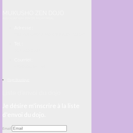
MUKUSHO ZEN DOJO
ASSOCIATION ZEN DE MONTRÉAL
Adresse :
982, rue Gilford, Montréal (Qc) H2J 1P4
Tél. :
514 523-1534
Courriel :
info@dojozen.net
Page Boutique
Liste d'envoi du dojo
Je désire m'inscrire à la liste
d'envoi du dojo.
Email