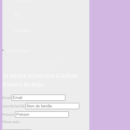
982, rue Gilford, Montréal (Qc) H2J 1P4
Tél. :
514 523-1534
Courriel :
info@dojozen.net
Page Boutique
Liste d'envoi du dojo
Je désire m'inscrire à la liste
d'envoi du dojo.
Email
Nom de famille
Prénom
Please wait...