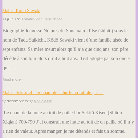
Maître Kodo Sawaki
21 juin 2018
Maître Zen
,
Non classé
Biographie Jeunesse Né près du Sanctuaire d’Ise (shintô) sous le
nom de Tada Saikichi, Kōdō Sawaki vient d’une famille aisée de
sept enfants. Sa mère meurt alors qu’il n’a que cinq ans, son père
décède à son tour alors qu’il a huit ans. Il est adopté par son oncle
qui…...
Read more
Maître Sekito et “Le chant de la hutte au toit de paille”
17 décembre 2017
Non classé
Le chant de la hutte au toit de paille Par Sekitō Kisen (Shitou
Xiqian) 700-790 J’ai construit une hutte au toit de en paille où il n’y
a rien de valeur. Après manger, je me détends et fais un somme.