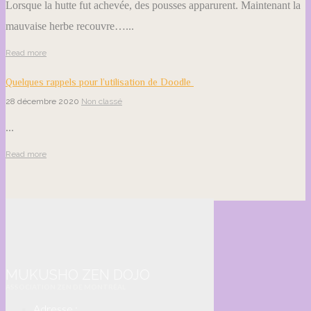
Lorsque la hutte fut achevée, des pousses apparurent. Maintenant la
mauvaise herbe recouvre…...
Read more
Quelques rappels pour l’utilisation de Doodle
28 décembre 2020
Non classé
...
Read more
MUKUSHO ZEN DOJO
ASSOCIATION ZEN DE MONTRÉAL
Adresse :