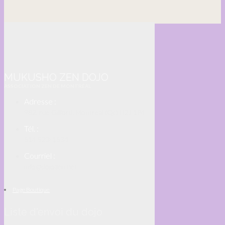
MUKUSHO ZEN DOJO
ASSOCIATION ZEN DE MONTRÉAL
Adresse :
982, rue Gilford, Montréal (Qc) H2J 1P4
Tél. :
514 523-1534
Courriel :
info@dojozen.net
Page Boutique
Liste d'envoi du dojo