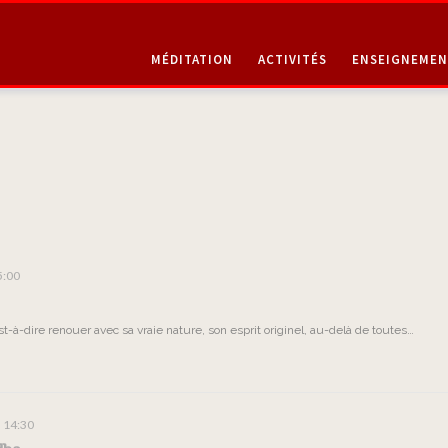
MÉDITATION
ACTIVITÉS
ENSEIGNEMEN
5:00
est-à-dire renouer avec sa vraie nature, son esprit originel, au-delà de toutes…
14:30