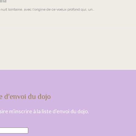
dha
nuit lointaine, avec l'origine de ce voeux profond qui, un…
e d'envoi du dojo
ire m'inscrire à la liste d'envoi du dojo.