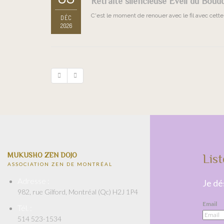
Retraite silencieuse Éveil du Boud
C'est le moment de renouer avec le fil avec cette 
DÉC
2026
MUKUSHO ZEN DOJO
List
ASSOCIATION ZEN DE MONTRÉAL
Adresse :
Je dés
982, rue Gilford, Montréal (Qc) H2J 1P4
Email
Tél. :
514 523-1534