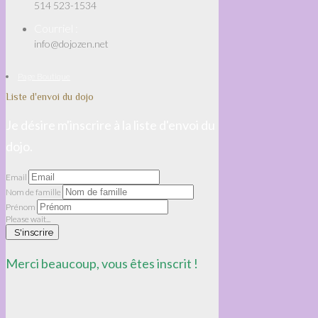
514 523-1534
Courriel :
info@dojozen.net
Page Boutique
Liste d'envoi du dojo
Je désire m'inscrire à la liste d'envoi du
dojo.
Email
Nom de famille
Prénom
Please wait...
S'inscrire
Merci beaucoup, vous êtes inscrit !