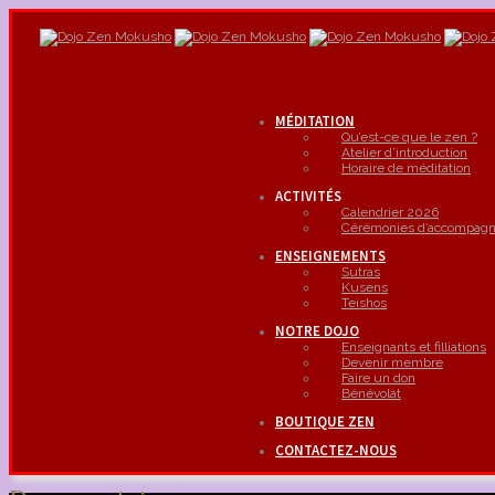
MÉDITATION
Qu’est-ce que le zen ?
Atelier d’introduction
Horaire de méditation
ACTIVITÉS
Calendrier 2026
Cérémonies d’accompag
ENSEIGNEMENTS
Sutras
Kusens
Teishos
NOTRE DOJO
Enseignants et filliations
Devenir membre
Faire un don
Bénévolat
BOUTIQUE ZEN
CONTACTEZ-NOUS