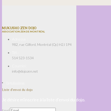
MUKUSHO ZEN DOJO
ASSOCIATION ZEN DE MONTRÉAL
Adresse :
982, rue Gilford, Montréal (Qc) H2J 1P4
Tél. :
514 523-1534
Courriel :
info@dojozen.net
Page Boutique
Liste d'envoi du dojo
Je désire m'inscrire à la liste d'envoi du dojo.
Email