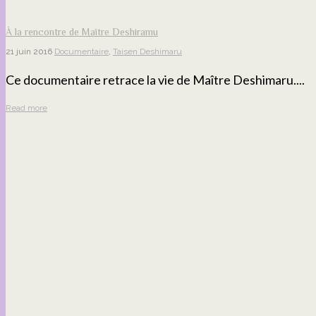
À la rencontre de Maître Deshiramu
21 juin 2016
Documentaire
,
Taisen Deshimaru
Ce documentaire retrace la vie de Maître Deshimaru....
Read more