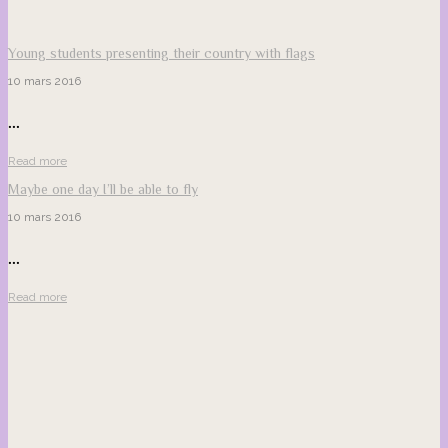
Young students presenting their country with flags
10 mars 2016
...
Read more
Maybe one day I’ll be able to fly
10 mars 2016
...
Read more