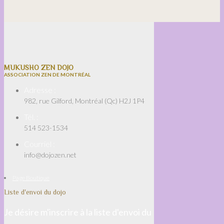
MUKUSHO ZEN DOJO
ASSOCIATION ZEN DE MONTRÉAL
Adresse :
982, rue Gilford, Montréal (Qc) H2J 1P4
Tél. :
514 523-1534
Courriel :
info@dojozen.net
Page Boutique
Liste d'envoi du dojo
Je désire m'inscrire à la liste d'envoi du