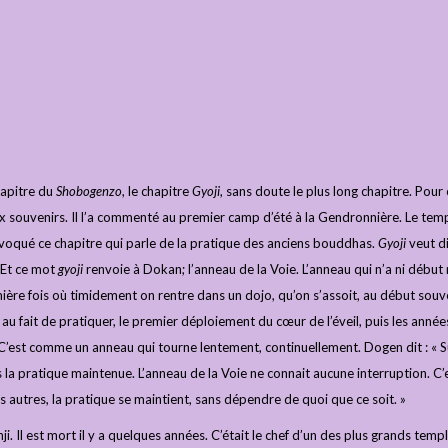
hapitre du
Shobogenzo
, le chapitre
Gyoji
, sans doute le plus long chapitre. Pour
x souvenirs. Il l’a commenté au premier camp d’été à la Gendronnière. Le tem
a évoqué ce chapitre qui parle de la pratique des anciens bouddhas.
Gyoji
veut di
 Et ce mot
gyoji
renvoie à Dokan; l’anneau de la Voie. L’anneau qui n’a ni début n
mière fois où timidement on rentre dans un dojo, qu’on s’assoit, au début souv
au fait de pratiquer, le premier déploiement du cœur de l’éveil, puis les année
on. C’est comme un anneau qui tourne lentement, continuellement. Dogen dit : « S
 la pratique maintenue. L’anneau de la Voie ne connait aucune interruption. C’
s autres, la pratique se maintient, sans dépendre de quoi que ce soit. »
i. Il est mort il y a quelques années. C’était le chef d’un des plus grands temp