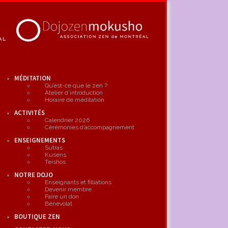
MÉDITATION
Qu’est-ce que le zen ?
Atelier d’introduction
Horaire de méditation
ACTIVITÉS
Calendrier 2026
Cérémonies d’accompagnement
ENSEIGNEMENTS
Sutras
Kusens
Teishos
NOTRE DOJO
Enseignants et filliations
Devenir membre
Faire un don
Bénévolat
BOUTIQUE ZEN