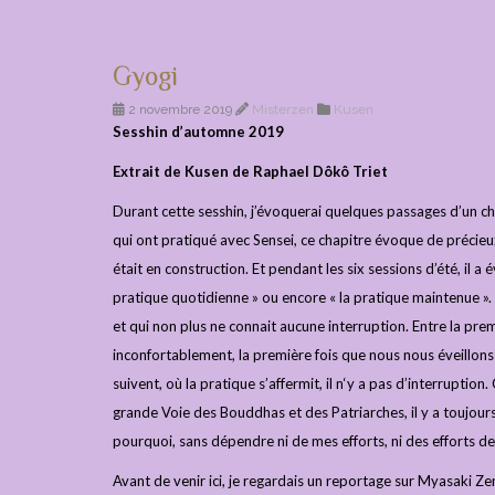
Gyogi
2 novembre 2019
Misterzen
Kusen
Sesshin d’automne 2019
Extrait de Kusen de Raphael Dôkô Triet
Durant cette sesshin, j’évoquerai quelques passages d’un c
qui ont pratiqué avec Sensei, ce chapitre évoque de précieu
était en construction. Et pendant les six sessions d’été, il 
pratique quotidienne » ou encore « la pratique maintenue ».
et qui non plus ne connait aucune interruption. Entre la pre
inconfortablement, la première fois que nous nous éveillons 
suivent, où la pratique s’affermit, il n‘y a pas d’interrupti
grande Voie des Bouddhas et des Patriarches, il y a toujours
pourquoi, sans dépendre ni de mes efforts, ni des efforts de
Avant de venir ici, je regardais un reportage sur Myasaki Zenj