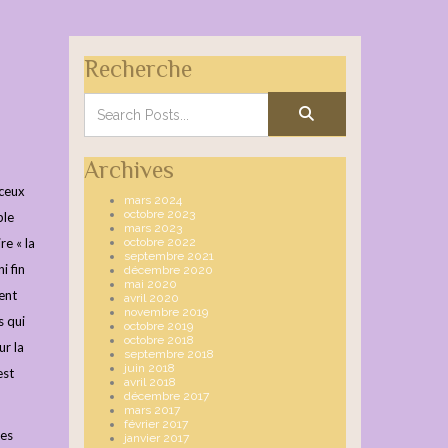
Recherche
Archives
 ceux
mars 2024
octobre 2023
ple
mars 2023
re « la
octobre 2022
septembre 2021
i fin
décembre 2020
mai 2020
ent
avril 2020
novembre 2019
s qui
octobre 2019
octobre 2018
ur la
septembre 2018
juin 2018
est
avril 2018
décembre 2017
mars 2017
février 2017
les
janvier 2017