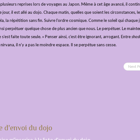
vu à plusieurs reprises lors de voyages au Japon. Même à cet âge avancé, il contin
jour, il est allé au dojo. Chaque matin, quelles que soient les circonstances, l
la, la répétition sans fin. Suivre l’ordre cosmique. Comme le soleil qui chaque 
nsi perpétuer quelque chose de plus ancien que nous. Le perpétuer. Le mainten
s’est faite toute seule. » Penser ainsi, c’est être ignorant, arrogant. Entre
shos
e nirvana, il n’y a pas le moindre espace. Il se perpétue sans cesse.
Next P
e d'envoi du dojo
ire m'inscrire à la liste d'envoi du dojo.