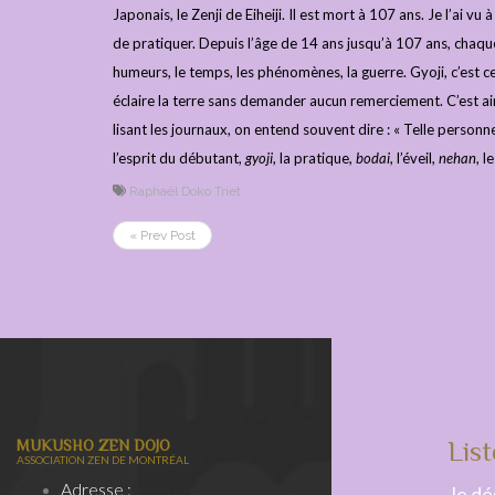
Japonais, le Zenji de Eiheiji. Il est mort à 107 ans. Je l’ai 
de pratiquer. Depuis l’âge de 14 ans jusqu’à 107 ans, chaque 
humeurs, le temps, les phénomènes, la guerre. Gyoji, c’est ce
éclaire la terre sans demander aucun remerciement. C’est ai
lisant les journaux, on entend souvent dire : « Telle personne 
l’esprit du débutant,
gyoji
, la pratique,
bodai
, l’éveil,
nehan
, l
Raphaël Doko Triet
« Prev Post
MUKUSHO ZEN DOJO
List
ASSOCIATION ZEN DE MONTRÉAL
Adresse :
Je dés