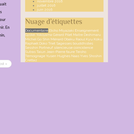
novembre 2016
uait
juillet 2016
juin 2016
es
jour
Nuage d’étiquettes
ir. En
Documentaire
Ekiho Miyazaki
Enseignement
hin
,
Gérard Pilet
Gyokei Yokoyama
Maitre Deshimaru
Michel Go Shin Ménard
Obaku
Raoul Kyu Koku
Raphaël Doko Triet
Sagesses bouddhistes
Sesshin Portneuf
silencieuse coincidence
Sutras
Taiun Jean-Pierre faure
Teisho
Témoignage
Yusen Hughes Naas
Yves Shoshin
Crettaz
ost »