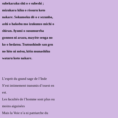
subekaraku shū o e subeshi ;
mizukara kiku o rissuru koto
nakare. Sokumoku dō o e sezunba,
ashi o hakobu mo izukunzo michi o
shiran. Ayumi o susumureba
gonnon ni arazu, mayōte senga no
ko o hedatsu. Tsutsushinde san gen
no hito ni mōsu, kōin munashiku
wataru koto nakare.
L’esprit du grand sage de l’Inde
S’est intimement transmis d’ouest en
est.
Les facultés de l’homme sont plus ou
moins aiguisées
Mais la Voie n’a ni patriarche du