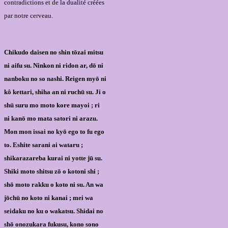
contradictions et de la dualité créées
par notre cerveau.
Chikudo daisen no shin tōzai mitsu
ni aifu su. Ninkon ni ridon ar, dō ni
nanboku no so nashi. Reigen myō ni
kô kettari, shiha an ni ruchū su. Ji o
shū suru mo moto kore mayoi ; ri
ni kanō mo mata
satori
ni arazu.
Mon mon issai no kyō ego to fu ego
to. Eshite sarani ai wataru ;
shikarazareba kurai ni yotte jū su.
Shiki moto shitsu zō o kotoni shi ;
shō moto rakku o koto ni su. An wa
jōchū no koto ni kanai ; mei wa
seidaku no ku o wakatsu. Shidai no
shō onozukara fukusu, kono sono