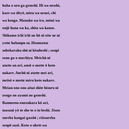
haha o uru ga gotoshi. Hi wa nesshi,
kaze wa dōyō, mizu wa uruoi, chi
wa kengo. Manako wa iro, mimi wa
onjō hana wa ka, shita wa kanso.
Shikamo ichi ichi no hō ni oite ne ni
yotte habunpu su. Honmatsu
subekaraku shū ni kisubeshi ; sonpi
sono go o mochiyu. Meichū ni
atatte an ari, ansō o motte ō koto
nakare. Anchū ni atatte mei ari,
meisō o motte miru koto nakare.
Meian ono ono aitai shite hisuru ni
zengo no ayumi no gotoshi.
Banmotsu onozukara kō ari,
masani yō to sho to o iu beshi. Jison
sureba kangai gasshi ; riōzureba
senpō sasō. Koto o ukete wa