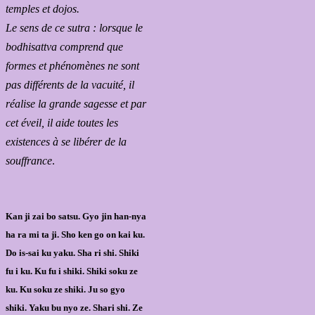
temples et dojos.
Le sens de ce sutra : lorsque le
bodhisattva comprend que
formes et phénomènes ne sont
pas différents de la vacuité, il
réalise la grande sagesse et par
cet éveil, il aide toutes les
existences à se libérer de la
souffrance
.
Kan ji zai bo satsu. Gyo jin han-nya
ha ra mi ta ji. Sho ken go on kai ku.
Do is-sai ku yaku. Sha ri shi. Shiki
fu i ku. Ku fu i shiki. Shiki soku ze
ku. Ku soku ze shiki. Ju so gyo
shiki. Yaku bu nyo ze. Shari shi. Ze