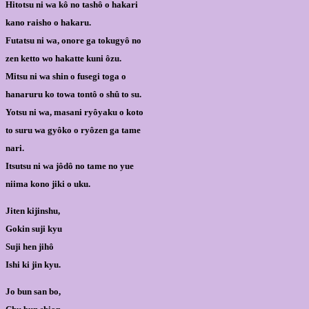
Hitotsu ni wa kô no tashô o hakari
kano raisho o hakaru.
Futatsu ni wa, onore ga tokugyô no
zen ketto wo hakatte kuni ôzu.
Mitsu ni wa shin o fusegi toga o
hanaruru ko towa tontô o shû to su.
Yotsu ni wa, masani ryôyaku o koto
to suru wa gyôko o ryôzen ga tame
nari.
Itsutsu ni wa jôdô no tame no yue
niima kono jiki o uku.
Jiten kijinshu,
Gokin suji kyu
Suji hen jihô
Ishi ki jin kyu.
Jo bun san bo,