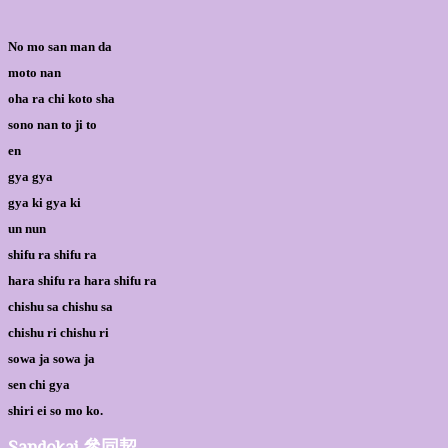
No mo san man da
moto nan
oha ra chi koto sha
sono nan to ji to
en
gya gya
gya ki gya ki
un nun
shifu ra shifu ra
hara shifu ra hara shifu ra
chishu sa chishu sa
chishu ri chishu ri
sowa ja sowa ja
sen chi gya
shiri ei so mo ko.
Sandokai 參同契