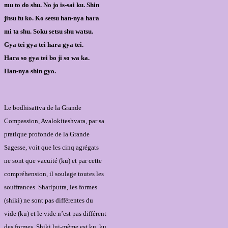
mu to do shu. No jo is-sai ku. Shin
jitsu fu ko. Ko setsu han-nya hara
mi ta shu. Soku setsu shu watsu.
Gya tei gya tei hara gya tei.
Hara so gya tei bo ji so wa ka.
Han-nya shin gyo.
Le bodhisattva de la Grande
Compassion, Avalokiteshvara, par sa
pratique profonde de la Grande
Sagesse, voit que les cinq agrégats
ne sont que vacuité (ku) et par cette
compréhension, il soulage toutes les
souffrances. Shariputra, les formes
(shiki) ne sont pas différentes du
vide (ku) et le vide n’est pas différent
des formes. Shiki lui-même est ku, ku