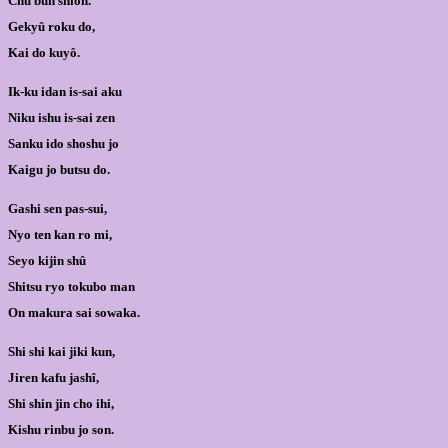
Chu bun shion.
Gekyû roku do,
Kai do kuyô.
Ik-ku idan is-sai aku
Niku ishu is-sai zen
Sanku ido shoshu jo
Kaigu jo butsu do.
Gashi sen pas-sui,
Nyo ten kan ro mi,
Seyo kijin shû
Shitsu ryo tokubo man
On makura sai sowaka.
Shi shi kai jiki kun,
Jiren kafu jashî,
Shi shin jin cho ihi,
Kishu rinbu jo son.