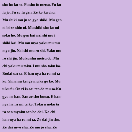
sho ho ku so. Fu sho fu metsu. Fu ku
fu jo. Fu zo fu gen. Ze ko ku chu.
Mu shiki mu ju so gyo shiki. Mu gen
ni bi ze-shin ni. Mu shiki sho ko mi
soku ho. Mu gen kai nai shi mu i
shiki kai. Mu mu myo yaku mu mu
myo jin. Nai shi mu ro shi. Yaku mu
ro shi jin. Mu ku shu metsu do. Mu
chi yaku mu toku. I mu sho toku ko.
Bodai sat-ta. E han nya ha ra mi ta
ko. Shin mu kei ge mu ke ge ko. Mu
u ku fu. On ri is-sai ten do mu so.Ku
gyo ne han. San ze sho butsu. E han-
nya ha ra mi ta ko. Toku a noku ta
ra san myaku san bo dai. Ko chi
han-nya ha ra mi ta. Ze dai jin shu.
Ze dai myo shu. Ze mu jo shu. Ze