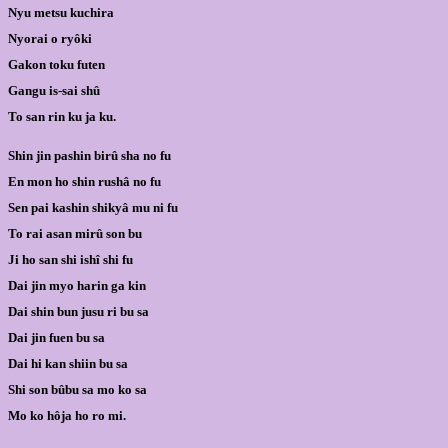
Nyu metsu kuchira
Nyorai o ryôki
Gakon toku futen
Gangu is-sai shû
To san rin ku ja ku.
Shin jin pashin birû sha no fu
En mon ho shin rushâ no fu
Sen pai kashin shikyâ mu ni fu
To rai asan mirû son bu
Ji ho san shi ishî shi fu
Dai jin myo harin ga kin
Dai shin bun jusu ri bu sa
Dai jin fuen bu sa
Dai hi kan shiin bu sa
Shi son bûbu sa mo ko sa
Mo ko hôja ho ro mi.