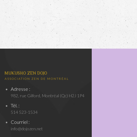
MUKUSHO ZEN DOJO
ASSOCIATION ZEN DE MONTRÉAL
Adresse :
982, rue Gilford, Montréal (Qc) H2J 1P4
Tél. :
514 523-1534
Courriel :
info@dojozen.net