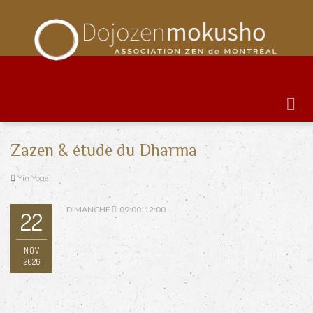
Zazen & étude du Dharma
Yin Yoga
DIMANCHE
09:00-12:00
22
NOV
2026