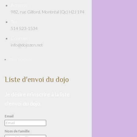
Adresse :
982, rue Gilford, Montréal (Qc) H2J 1P4
Tél. :
514 523-1534
Courriel :
info@dojozen.net
Page Boutique
Liste d'envoi du dojo
Je désire m'inscrire à la liste
d'envoi du dojo.
Email
Nom de famille