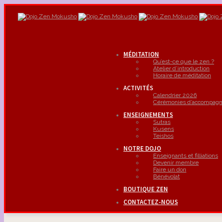
MÉDITATION
Qu’est-ce que le zen ?
Atelier d’introduction
Horaire de méditation
ACTIVITÉS
Calendrier 2026
Cérémonies d’accompag
ENSEIGNEMENTS
Sutras
Kusens
Teishos
NOTRE DOJO
Enseignants et filliations
Devenir membre
Faire un don
Bénévolat
BOUTIQUE ZEN
CONTACTEZ-NOUS