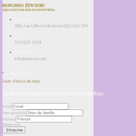
MUKUSHO ZEN DOJO
ASSOCIATION ZEN DE MONTRÉAL
Adresse :
982, rue Gilford, Montréal (Qc) H2J 1P4
Tél. :
514 523-1534
Courriel :
info@dojozen.net
Page Boutique
Liste d'envoi du dojo
Je désire m'inscrire à la liste d'envoi du dojo.
Email
Nom de famille
Prénom
Please wait...
S'inscrire