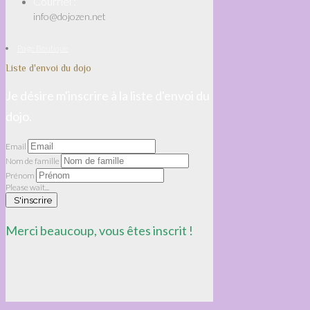
Courriel :
info@dojozen.net
Page Boutique
Liste d'envoi du dojo
Je désire m'inscrire à la liste d'envoi du
dojo.
Email
Nom de famille
Prénom
Please wait...
S'inscrire
Merci beaucoup, vous êtes inscrit !