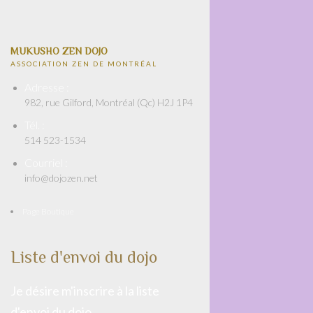
MUKUSHO ZEN DOJO
ASSOCIATION ZEN DE MONTRÉAL
Adresse :
982, rue Gilford, Montréal (Qc) H2J 1P4
Tél. :
514 523-1534
Courriel :
info@dojozen.net
Page Boutique
Liste d'envoi du dojo
Je désire m'inscrire à la liste
d'envoi du dojo.