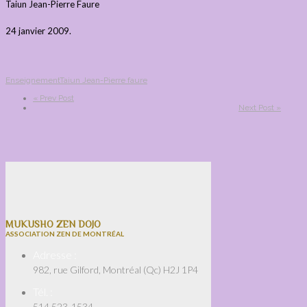
Taiun Jean-Pierre Faure
24 janvier 2009.
Enseignement
Taiun Jean-Pierre faure
« Prev Post
Next Post »
MUKUSHO ZEN DOJO
ASSOCIATION ZEN DE MONTRÉAL
Adresse :
982, rue Gilford, Montréal (Qc) H2J 1P4
Tél. :
514 523-1534