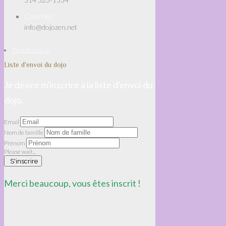
Courriel :
info@dojozen.net
Page Boutique
Liste d'envoi du dojo
Je désire m'inscrire à la liste d'envoi du
dojo.
Email
Nom de famille
Prénom
Please wait...
S'inscrire
Merci beaucoup, vous êtes inscrit !