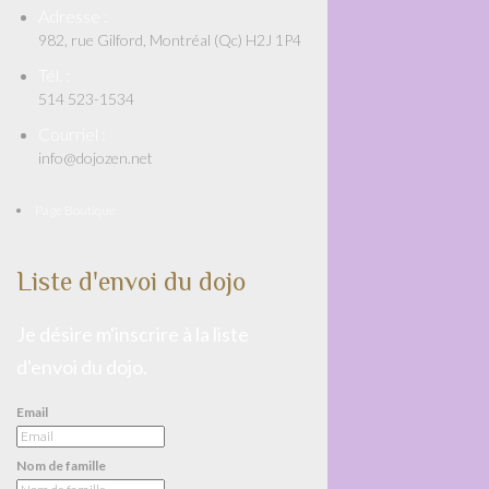
Adresse :
982, rue Gilford, Montréal (Qc) H2J 1P4
Tél. :
514 523-1534
Courriel :
info@dojozen.net
Page Boutique
Liste d'envoi du dojo
Je désire m'inscrire à la liste
d'envoi du dojo.
Email
Nom de famille