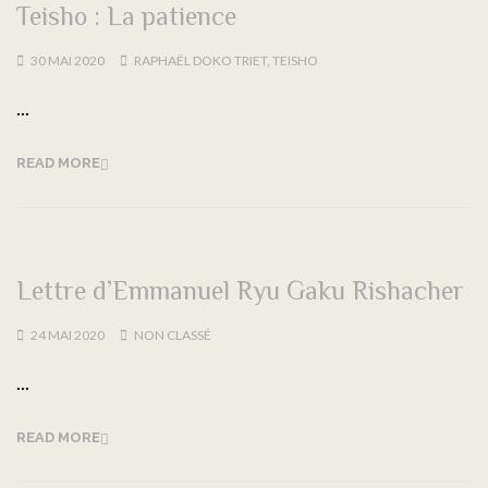
Teisho : La patience
30 MAI 2020
RAPHAËL DOKO TRIET
,
TEISHO
...
READ MORE
Lettre d’Emmanuel Ryu Gaku Rishacher
24 MAI 2020
NON CLASSÉ
...
READ MORE