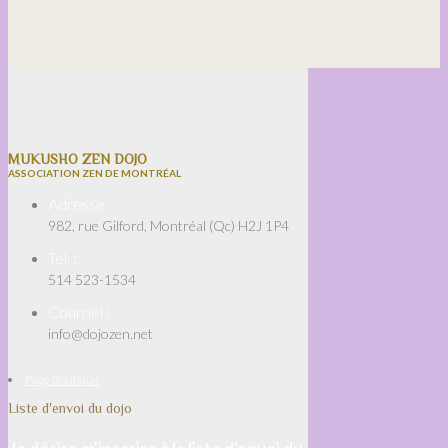
MUKUSHO ZEN DOJO
ASSOCIATION ZEN DE MONTRÉAL
Adresse :
982, rue Gilford, Montréal (Qc) H2J 1P4
Tél. :
514 523-1534
Courriel :
info@dojozen.net
Page Boutique
Liste d'envoi du dojo