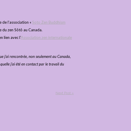
e de l’association «
Soto Zen Buddhism
ique du zen Sôtô au Canada.
 lien avec l’
Association zen internationale
 que j’ai rencontrée, non seulement au Canada,
lle j’ai été en contact par le travail du
Next Post »