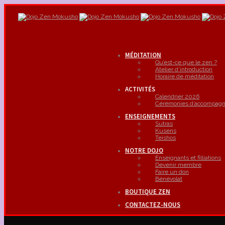
MÉDITATION
Qu’est-ce que le zen ?
Atelier d’introduction
Horaire de méditation
ACTIVITÉS
Calendrier 2026
Cérémonies d’accompag
ENSEIGNEMENTS
Sutras
Kusens
Teishos
NOTRE DOJO
Enseignants et filliations
Devenir membre
Faire un don
Bénévolat
BOUTIQUE ZEN
CONTACTEZ-NOUS