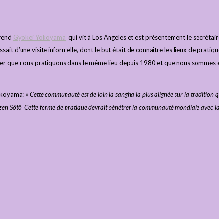
érend
Gyokei Yokoyama
, qui vit à Los Angeles et est présentement le secrétair
issait d’une visite informelle, dont le but était de connaître les lieux de prat
quer que nous pratiquons dans le même lieu depuis 1980 et que nous sommes en
okoyama: «
Cette communauté est de loin la sangha la plus alignée sur la tradition
en Sôtô. Cette forme de pratique devrait pénétrer la communauté mondiale avec laque