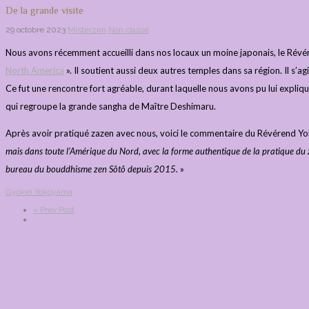
De la grande visite
29 octobre 2023
Misterzen
Non classé
Nous avons récemment accueilli dans nos locaux un moine japonais, le Rév
North America
». Il soutient aussi deux autres temples dans sa région. Il s’ag
Ce fut une rencontre fort agréable, durant laquelle nous avons pu lui expli
qui regroupe la grande sangha de Maître Deshimaru.
Après avoir pratiqué zazen avec nous, voici le commentaire du Révérend Y
mais dans toute l’Amérique du Nord, avec la forme authentique de la pratique du z
bureau du bouddhisme zen Sôtô depuis 2015.
»
Gyokei Yokoyama
« Prev Post