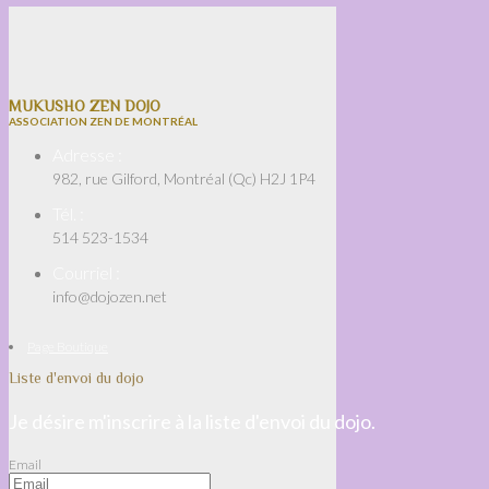
MUKUSHO ZEN DOJO
ASSOCIATION ZEN DE MONTRÉAL
Adresse :
982, rue Gilford, Montréal (Qc) H2J 1P4
Tél. :
514 523-1534
Courriel :
info@dojozen.net
Page Boutique
Liste d'envoi du dojo
Je désire m'inscrire à la liste d'envoi du dojo.
Email