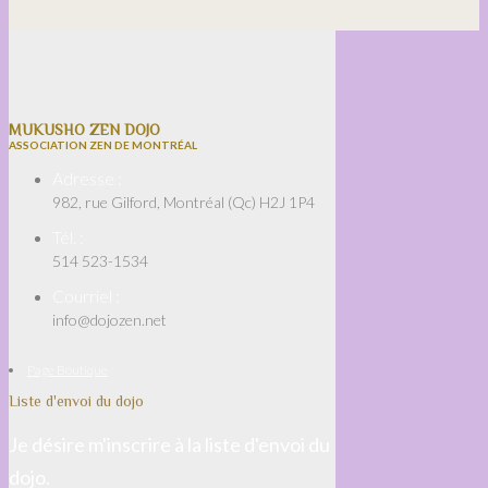
MUKUSHO ZEN DOJO
ASSOCIATION ZEN DE MONTRÉAL
Adresse :
982, rue Gilford, Montréal (Qc) H2J 1P4
Tél. :
514 523-1534
Courriel :
info@dojozen.net
Page Boutique
Liste d'envoi du dojo
Je désire m'inscrire à la liste d'envoi du
dojo.