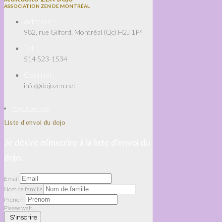
ASSOCIATION ZEN DE MONTRÉAL
Adresse :
982, rue Gilford, Montréal (Qc) H2J 1P4
Tél. :
514 523-1534
Courriel :
info@dojozen.net
Page Boutique
Liste d'envoi du dojo
Je désire m'inscrire à la liste d'envoi du
dojo.
Email
Nom de famille
Prénom
Please wait...
S'inscrire