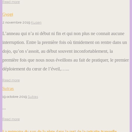
Read more
Gyogi
2 novembre 2019
Kusen
L’anneau qui n’a ni début ni fin et qui non plus ne connait aucune
interruption. Entre la première fois où timidement on rentre dans un
dojo, qu’on s’assoit, au début souvent inconfortablement, la
première fois que nous nous éveillons au fait de pratiquer, le premier
déploiement du cœur de l’éveil,…...
Read more
Sutras
19 octobre 2019
Sutras
...
Read more
La mémoire du son de la pluie dans la nuit de la retraite tranquille