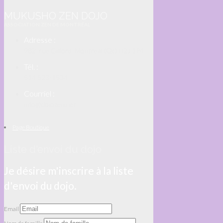
MUKUSHO ZEN DOJO
ASSOCIATION ZEN DE MONTRÉAL
Adresse :
982, rue Gilford, Montréal (Qc) H2J 1P4
Tél. :
514 523-1534
Courriel :
info@dojozen.net
Page Boutique
Liste d'envoi du dojo
Je désire m'inscrire à la liste
d'envoi du dojo.
Email