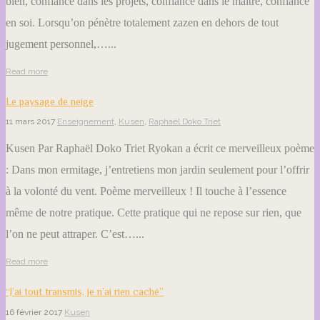
bien, confiance dans les projets, confiance dans le maître, confiance
en soi. Lorsqu’on pénètre totalement zazen en dehors de tout
jugement personnel,…...
Read more
Le paysage de neige
11 mars 2017
Enseignement
,
Kusen
,
Raphaël Doko Triet
Kusen Par Raphaël Doko Triet Ryokan a écrit ce merveilleux poème
: Dans mon ermitage, j’entretiens mon jardin seulement pour l’offrir
à la volonté du vent. Poème merveilleux ! Il touche à l’essence
même de notre pratique. Cette pratique qui ne repose sur rien, que
l’on ne peut attraper. C’est…...
Read more
“J’ai tout transmis, je n’ai rien caché”
16 février 2017
Kusen